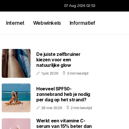
07 Aug 2026 02:53
Internet
Webwinkels
Informatief
De juiste zelfbruiner
kiezen voor een
natuurlijke glow
1 juni 2026
3 min leestijd
Hoeveel SPF50-
zonnebrand heb je nodig
per dag op het strand?
28 mei 2026
2 min leestijd
Werkt een vitamine C-
serum van 15% beter dan