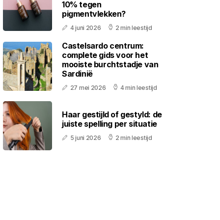
10% tegen
pigmentvlekken?
4 juni 2026
2 min leestijd
Castelsardo centrum:
complete gids voor het
mooiste burchtstadje van
Sardinië
27 mei 2026
4 min leestijd
Haar gestijld of gestyld: de
juiste spelling per situatie
5 juni 2026
2 min leestijd