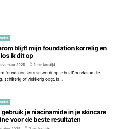
matief
om blijft mijn foundation korrelig en
los ik dit op
november 2025
3 min leestijd
 foundation korrelig wordt op je huidFoundation die
g, schilferig of vlekkerig oogt, is...
matief
gebruik je niacinamide in je skincare
ine voor de beste resultaten
oktober 2025
2 min leestijd