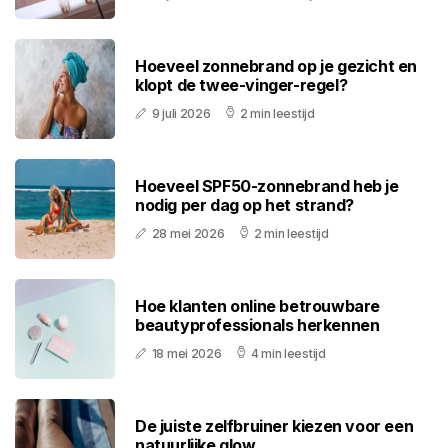
Hoeveel zonnebrand op je gezicht en
klopt de twee-vinger-regel?
9 juli 2026
2 min leestijd
Hoeveel SPF50-zonnebrand heb je
nodig per dag op het strand?
28 mei 2026
2 min leestijd
Hoe klanten online betrouwbare
beautyprofessionals herkennen
18 mei 2026
4 min leestijd
De juiste zelfbruiner kiezen voor een
natuurlijke glow