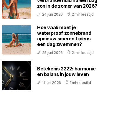
verbrande huid na een dag
zon in de zomer van 2026?
24 juni 2026
2 min leestijd
Hoe vaak moet je
waterproof zonnebrand
opnieuw smeren tijdens
een dag zwemmen?
25 juni 2026
2 min leestijd
Betekenis 2222: harmonie
en balans in jouw leven
11 juni 2026
1 min leestijd