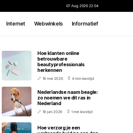
07 Aug 2026 22:04
Internet
Webwinkels
Informatief
Hoe klanten online
betrouwbare
beautyprofessionals
herkennen
18 mei 2026
4 min leestijd
Nederlandse naam beagle:
zo noemen we dit ras in
Nederland
18 juni 2026
1 min leestijd
Hoe verzorg je een