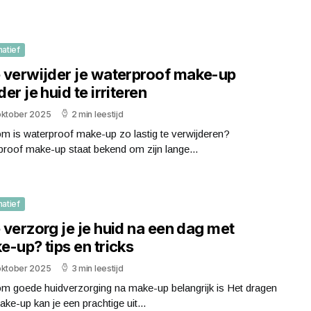
matief
 verwijder je waterproof make-up
er je huid te irriteren
oktober 2025
2 min leestijd
m is waterproof make-up zo lastig te verwijderen?
roof make-up staat bekend om zijn lange...
matief
verzorg je je huid na een dag met
-up? tips en tricks
oktober 2025
3 min leestijd
m goede huidverzorging na make-up belangrijk is Het dragen
ke-up kan je een prachtige uit...