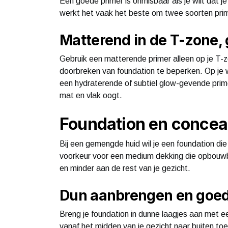
Een goede primer is onmisbaar als je wilt dat j
werkt het vaak het beste om twee soorten prim
Matterend in de T-zone,
Gebruik een matterende primer alleen op je T-z
doorbreken van foundation te beperken. Op je 
een hydraterende of subtiel glow-gevende primer
mat en vlak oogt.
Foundation en conceale
Bij een gemengde huid wil je een foundation die
voorkeur voor een medium dekking die opbouwb
en minder aan de rest van je gezicht.
Dun aanbrengen en goed
Breng je foundation in dunne laagjes aan met 
vanaf het midden van je gezicht naar buiten to