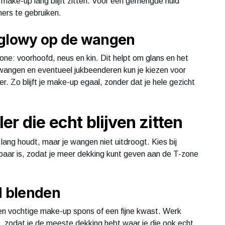
e make-up lang blijft zitten. Voor een gemengde huid
ers te gebruiken.
 glowy op de wangen
one: voorhoofd, neus en kin. Dit helpt om glans en het
wangen en eventueel jukbeenderen kun je kiezen voor
. Zo blijft je make-up egaal, zonder dat je hele gezicht
r die echt blijven zitten
 lang houdt, maar je wangen niet uitdroogt. Kies bij
aar is, zodat je meer dekking kunt geven aan de T-zone
 blenden
een vochtige make-up spons of een fijne kwast. Werk
e, zodat je de meeste dekking hebt waar je die ook echt