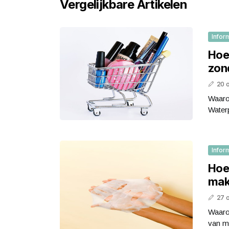
Vergelijkbare Artikelen
Infor
Hoe
zond
20 
Waaro
Waterp
Infor
Hoe 
make
27 
Waaro
van ma