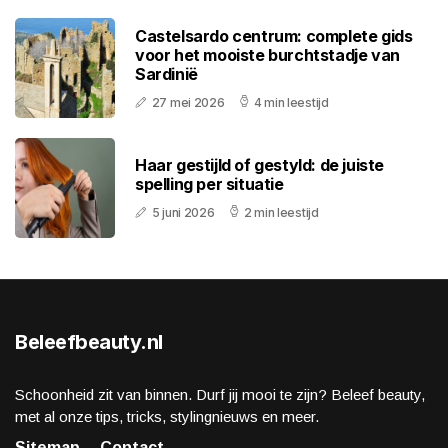
Castelsardo centrum: complete gids
voor het mooiste burchtstadje van
Sardinië
27 mei 2026
4 min leestijd
Haar gestijld of gestyld: de juiste
spelling per situatie
5 juni 2026
2 min leestijd
Beleefbeauty.nl
Schoonheid zit van binnen. Durf jij mooi te zijn? Beleef beauty,
met al onze tips, tricks, stylingnieuws en meer.
Sitemap
Contact