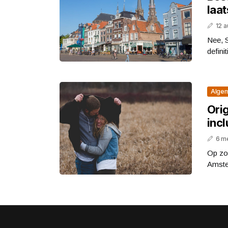
laa
12 
Nee, S
defini
Alge
Ori
inc
6 m
Op zoe
Amster