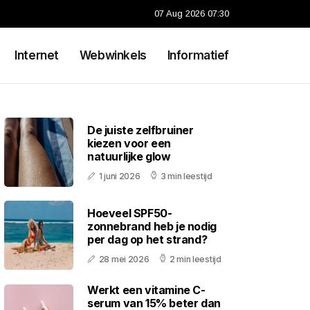
07 Aug 2026 07:30
Internet
Webwinkels
Informatief
De juiste zelfbruiner
kiezen voor een
natuurlijke glow
1 juni 2026
3 min leestijd
Hoeveel SPF50-
zonnebrand heb je nodig
per dag op het strand?
28 mei 2026
2 min leestijd
Werkt een vitamine C-
serum van 15% beter dan