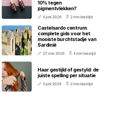
10% tegen
pigmentvlekken?
4 juni 2026
2 min leestijd
Castelsardo centrum:
complete gids voor het
mooiste burchtstadje van
Sardinië
27 mei 2026
4 min leestijd
Haar gestijld of gestyld: de
juiste spelling per situatie
5 juni 2026
2 min leestijd