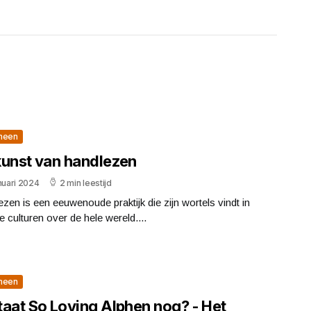
meen
kunst van handlezen
nuari 2024
2 min leestijd
zen is een eeuwenoude praktijk die zijn wortels vindt in
e culturen over de hele wereld....
meen
taat So Loving Alphen nog? - Het