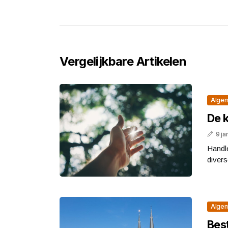
Vergelijkbare Artikelen
Alge
De 
9 ja
Handle
divers
Alge
Bes