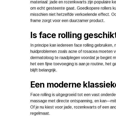
materiaal: jade en rozenkwarts zijn populaire k
om echt gesteente gaat. Goedkopere rollers ku
misschien niet hetzelfde verkoelende effect. Ook
frame zorgt voor een duurzamer product.
Is face rolling geschi
In principe kan iedereen face rolling gebruiken
huidproblemen zoals acne of rosacea moeten voor
dermatoloog te raadplegen voordat je begint me
het een fijne toevoeging is aan je routine, het 
blijft belangrijk.
Een moderne klassieke
Face rolling is uitgegroeid tot een vast onderd
massage met directe ontspanning, en kan—mits
Of je nu kiest voor jade, rozenkwarts of een an
regelmaat.