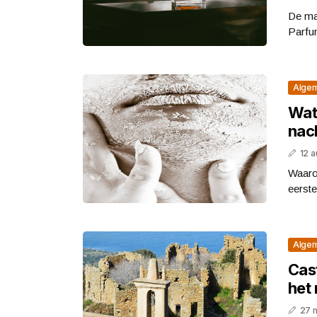
De ma
Parfum
Alge
Wat
nac
12 
Waaro
eerste
Alge
Cas
het
27 