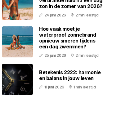
verbrande huid na een dag
zon in de zomer van 2026?
24 juni 2026
2 min leestijd
Hoe vaak moet je
waterproof zonnebrand
opnieuw smeren tijdens
een dag zwemmen?
25 juni 2026
2 min leestijd
Betekenis 2222: harmonie
en balans in jouw leven
11 juni 2026
1 min leestijd