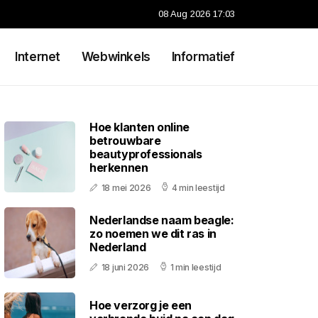
08 Aug 2026 17:03
Internet
Webwinkels
Informatief
Hoe klanten online
betrouwbare
beautyprofessionals
herkennen
18 mei 2026
4 min leestijd
Nederlandse naam beagle:
zo noemen we dit ras in
Nederland
18 juni 2026
1 min leestijd
Hoe verzorg je een