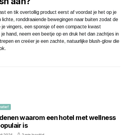
ush aan?
t en tik overtollig product eerst af voordat je het op je
n lichte, ronddraaiende bewegingen naar buiten zodat de
je je vingers, een sponsje of een compacte kwast
 je hand, neem een beetje op en druk het dan zachtjes in
trepen en creëer je een zachte, natuurlijke blush-glow die
ok.
matief
edenen waarom een hotel met wellness
opulair is
uli 2024
2 min leestijd