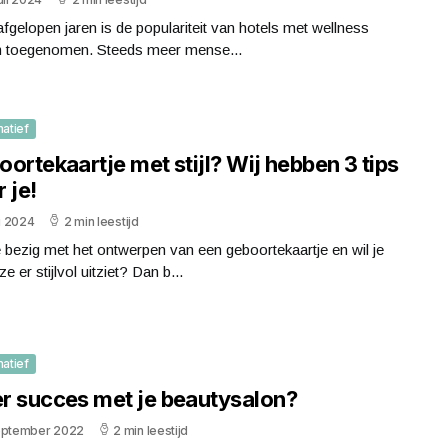
afgelopen jaren is de populariteit van hotels met wellness
 toegenomen. Steeds meer mense...
matief
ortekaartje met stijl? Wij hebben 3 tips
 je!
li 2024
2 min leestijd
 bezig met het ontwerpen van een geboortekaartje en wil je
ze er stijlvol uitziet? Dan b...
matief
r succes met je beautysalon?
eptember 2022
2 min leestijd