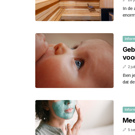
In de 
enorm
Infor
Gebo
voor
2 ju
Ben je
dat de
Infor
Mee
5 s