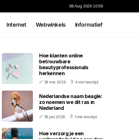
08 Aug 2026 10:59
Internet
Webwinkels
Informatief
Hoe klanten online
betrouwbare
beautyprofessionals
herkennen
18 mei 2026
4 min leestijd
Nederlandse naam beagle:
zo noemen we dit ras in
Nederland
18 juni 2026
1 min leestijd
Hoe verzorg je een