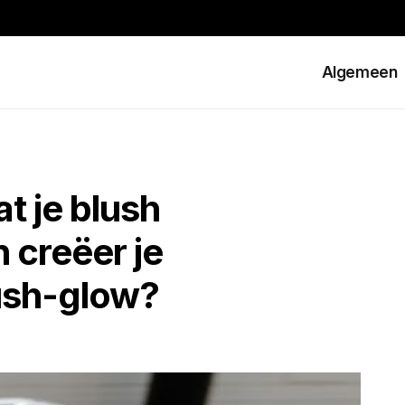
Algemeen
t je blush
 creëer je
lush-glow?