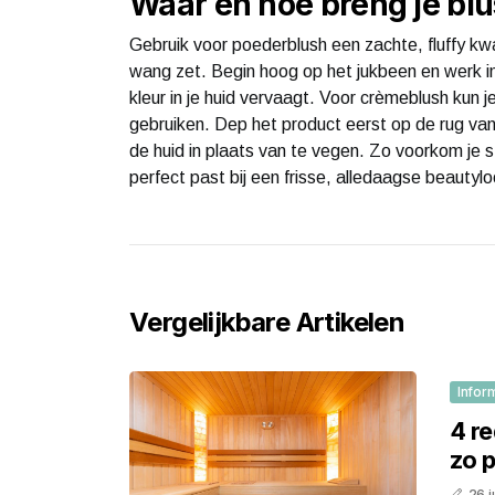
Waar en hoe breng je bl
Gebruik voor poederblush een zachte, fluffy kwas
wang zet. Begin hoog op het jukbeen en werk i
kleur in je huid vervaagt. Voor crèmeblush kun 
gebruiken. Dep het product eerst op de rug van
de huid in plaats van te vegen. Zo voorkom je s
perfect past bij een frisse, alledaagse beautylo
Vergelijkbare Artikelen
Infor
4 r
zo p
26 j