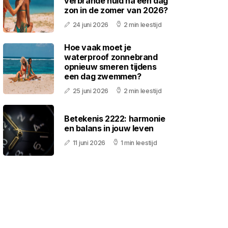
verbrande huid na een dag
zon in de zomer van 2026?
24 juni 2026
2 min leestijd
Hoe vaak moet je
waterproof zonnebrand
opnieuw smeren tijdens
een dag zwemmen?
25 juni 2026
2 min leestijd
Betekenis 2222: harmonie
en balans in jouw leven
11 juni 2026
1 min leestijd