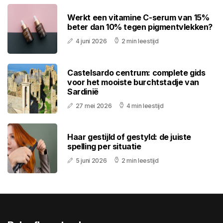
Werkt een vitamine C-serum van 15%
beter dan 10% tegen pigmentvlekken?
4 juni 2026
2 min leestijd
Castelsardo centrum: complete gids
voor het mooiste burchtstadje van
Sardinië
27 mei 2026
4 min leestijd
Haar gestijld of gestyld: de juiste
spelling per situatie
5 juni 2026
2 min leestijd