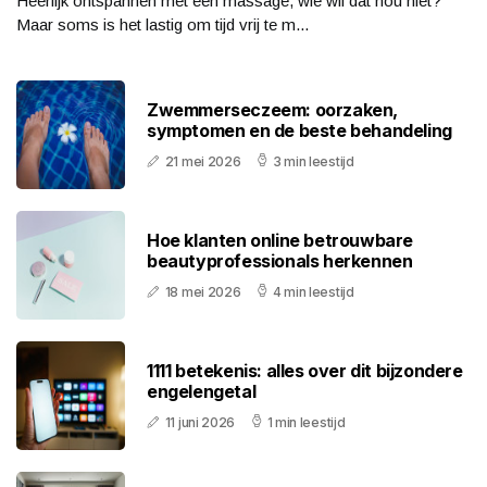
Heerlijk ontspannen met een massage, wie wil dat nou niet?
Maar soms is het lastig om tijd vrij te m...
Zwemmerseczeem: oorzaken,
symptomen en de beste behandeling
21 mei 2026
3 min leestijd
Hoe klanten online betrouwbare
beautyprofessionals herkennen
18 mei 2026
4 min leestijd
1111 betekenis: alles over dit bijzondere
engelengetal
11 juni 2026
1 min leestijd