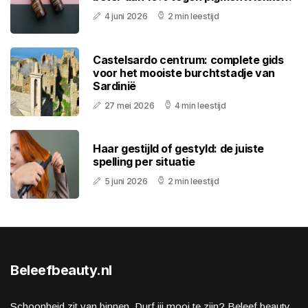
4 juni 2026
2 min leestijd
Castelsardo centrum: complete gids
voor het mooiste burchtstadje van
Sardinië
27 mei 2026
4 min leestijd
Haar gestijld of gestyld: de juiste
spelling per situatie
5 juni 2026
2 min leestijd
Beleefbeauty.nl
Schoonheid zit van binnen. Durf jij mooi te zijn? Beleef beauty,