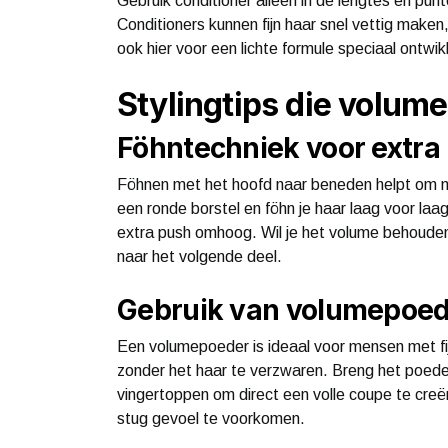
Gebruik conditioner alleen in de lengtes en pun
Conditioners kunnen fijn haar snel vettig maken
ook hier voor een lichte formule speciaal ontwikk
Stylingtips die volum
Föhntechniek voor extra l
Föhnen met het hoofd naar beneden helpt om m
een ronde borstel en föhn je haar laag voor laa
extra push omhoog. Wil je het volume behouden
naar het volgende deel.
Gebruik van volumepoed
Een volumepoeder is ideaal voor mensen met fij
zonder het haar te verzwaren. Breng het poede
vingertoppen om direct een volle coupe te cre
stug gevoel te voorkomen.