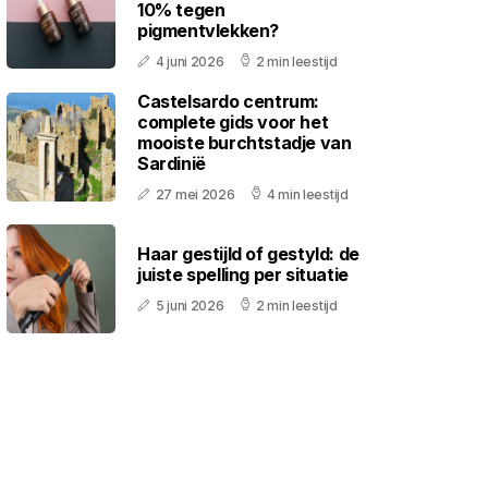
10% tegen
pigmentvlekken?
4 juni 2026
2 min leestijd
Castelsardo centrum:
complete gids voor het
mooiste burchtstadje van
Sardinië
27 mei 2026
4 min leestijd
Haar gestijld of gestyld: de
juiste spelling per situatie
5 juni 2026
2 min leestijd