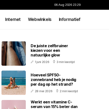
06 Aug 2026 23:29
Internet
Webwinkels
Informatief
De juiste zelfbruiner
kiezen voor een
natuurlijke glow
1 juni 2026
3 min leestijd
Hoeveel SPF50-
zonnebrand heb je nodig
per dag op het strand?
28 mei 2026
2 min leestijd
Werkt een vitamine C-
serum van 15% beter dan