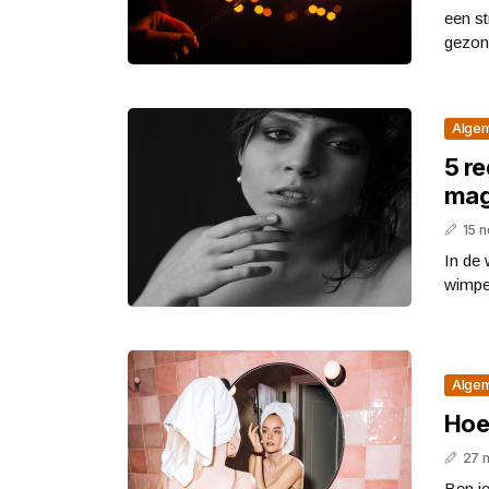
een s
gezond
Alge
5 r
mag
15 
In de
wimper
Alge
Hoe
27 
Ben je