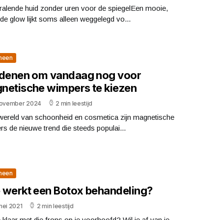
tralende huid zonder uren voor de spiegelEen mooie,
e glow lijkt soms alleen weggelegd vo...
meen
edenen om vandaag nog voor
netische wimpers te kiezen
november 2024
2 min leestijd
 wereld van schoonheid en cosmetica zijn magnetische
s de nieuwe trend die steeds populai...
meen
 werkt een Botox behandeling?
mei 2021
2 min leestijd
 klaar met die frons op je voorhoofd? Wil je af van je