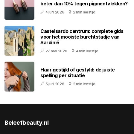
beter dan 10% tegen pigmentvlekken?
4 juni 2026
2 min leestijd
Castelsardo centrum: complete gids
voor het mooiste burchtstadje van
Sardinië
27 mei 2026
4 min leestijd
Haar gestijld of gestyld: de juiste
spelling per situatie
5 juni 2026
2 min leestijd
Beleefbeauty.nl