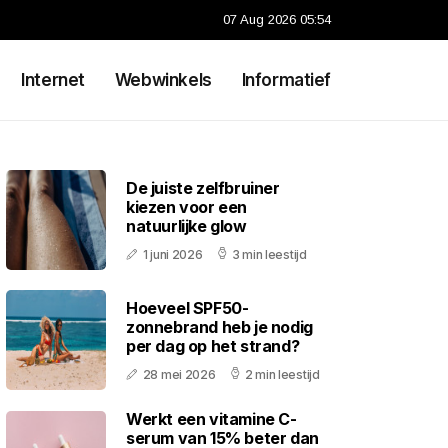
07 Aug 2026 05:54
Internet
Webwinkels
Informatief
De juiste zelfbruiner
kiezen voor een
natuurlijke glow
1 juni 2026
3 min leestijd
Hoeveel SPF50-
zonnebrand heb je nodig
per dag op het strand?
28 mei 2026
2 min leestijd
Werkt een vitamine C-
serum van 15% beter dan