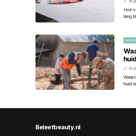
19 j
Hoe ve
lang b
Infor
Waa
huid
13 
Waaro
huid en
Beleefbeauty.nl