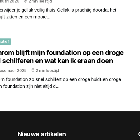
anuari 2026
2 min leestijd
rwijder je gellak veilig thuis Gellak is prachtig doordat het
lijft zitten en een mooie...
matief
rom blijft mijn foundation op een droge
 schilferen en wat kan ik eraan doen
december 2025
2 min leestijd
m foundation zo snel schilfert op een droge huidEen droge
 foundation zijn niet altijd d...
Nieuwe artikelen