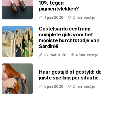
10% tegen
pigmentvlekken?
4 juni 2026
2 min leestijd
Castelsardo centrum:
complete gids voor het
mooiste burchtstadje van
Sardinië
27 mei 2026
4 min leestijd
Haar gestijld of gestyld: de
juiste spelling per situatie
5 juni 2026
2 min leestijd