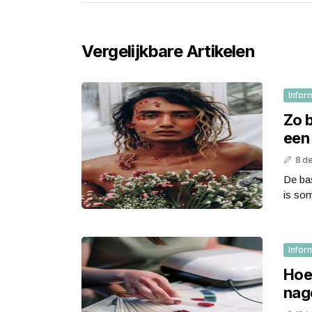
Vergelijkbare Artikelen
Infor
Zo b
een
8 d
De ba
is som
Infor
Hoe 
nag