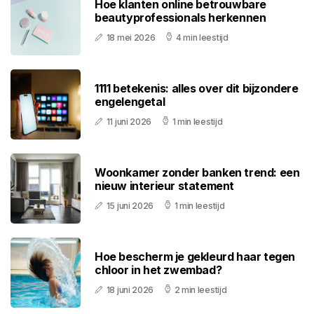
Hoe klanten online betrouwbare
beautyprofessionals herkennen
18 mei 2026
4 min leestijd
1111 betekenis: alles over dit bijzondere
engelengetal
11 juni 2026
1 min leestijd
Woonkamer zonder banken trend: een
nieuw interieur statement
15 juni 2026
1 min leestijd
Hoe bescherm je gekleurd haar tegen
chloor in het zwembad?
18 juni 2026
2 min leestijd