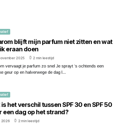
matief
om blijft mijn parfum niet zitten en wat
 ik eraan doen
november 2025
2 min leestijd
m vervaagt je parfum zo snel Je sprayt ’s ochtends een
jke geur op en halverwege de dag l...
matief
is het verschil tussen SPF 30 en SPF 50
r een dag op het strand?
li 2026
2 min leestijd