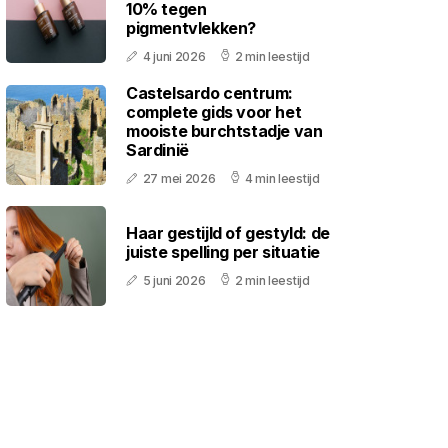
10% tegen
pigmentvlekken?
4 juni 2026
2 min leestijd
Castelsardo centrum:
complete gids voor het
mooiste burchtstadje van
Sardinië
27 mei 2026
4 min leestijd
Haar gestijld of gestyld: de
juiste spelling per situatie
5 juni 2026
2 min leestijd