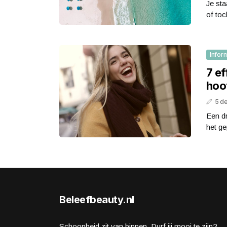
Je sta
of toc
Infor
7 ef
hoo
5 d
Een dr
het ge
Beleefbeauty.nl
Schoonheid zit van binnen. Durf jij mooi te zijn?