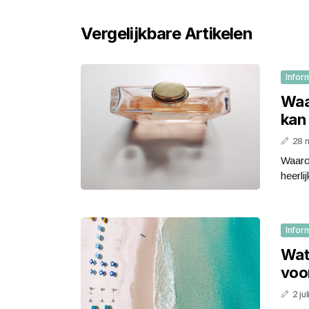
Vergelijkbare Artikelen
Infor
Waar
kan
28 
Waaro
heerli
Infor
Wat 
voo
2 ju