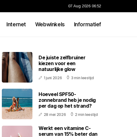
07 Aug 2026 06:52
Internet
Webwinkels
Informatief
De juiste zelfbruiner
kiezen voor een
natuurlijke glow
1 juni 2026
3 min leestijd
Hoeveel SPF50-
zonnebrand heb je nodig
per dag op het strand?
28 mei 2026
2 min leestijd
Werkt een vitamine C-
serum van 15% beter dan