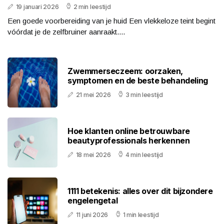
19 januari 2026
2 min leestijd
Een goede voorbereiding van je huid Een vlekkeloze teint begint
vóórdat je de zelfbruiner aanraakt....
Zwemmerseczeem: oorzaken,
symptomen en de beste behandeling
21 mei 2026
3 min leestijd
Hoe klanten online betrouwbare
beautyprofessionals herkennen
18 mei 2026
4 min leestijd
1111 betekenis: alles over dit bijzondere
engelengetal
11 juni 2026
1 min leestijd