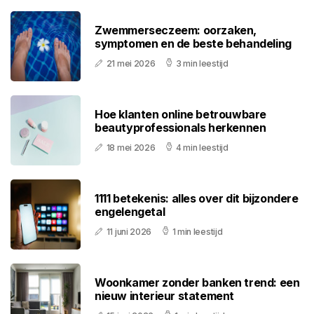
Zwemmerseczeem: oorzaken,
symptomen en de beste behandeling
21 mei 2026
3 min leestijd
Hoe klanten online betrouwbare
beautyprofessionals herkennen
18 mei 2026
4 min leestijd
1111 betekenis: alles over dit bijzondere
engelengetal
11 juni 2026
1 min leestijd
Woonkamer zonder banken trend: een
nieuw interieur statement