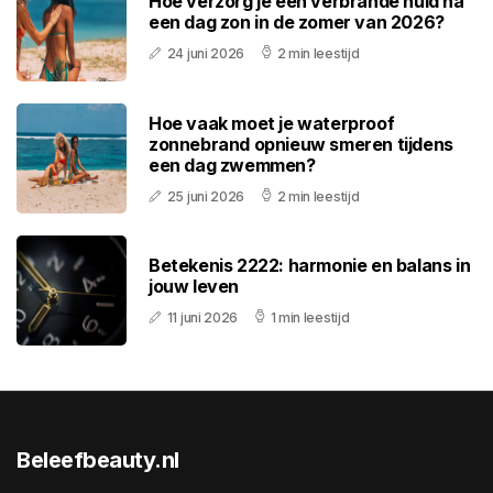
Hoe verzorg je een verbrande huid na
een dag zon in de zomer van 2026?
24 juni 2026
2 min leestijd
Hoe vaak moet je waterproof
zonnebrand opnieuw smeren tijdens
een dag zwemmen?
25 juni 2026
2 min leestijd
Betekenis 2222: harmonie en balans in
jouw leven
11 juni 2026
1 min leestijd
Beleefbeauty.nl