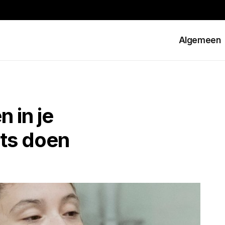
Algemeen
 in je
ets doen