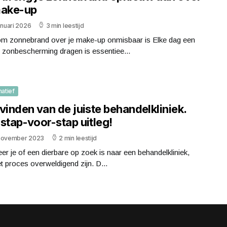
make-up
anuari 2026
3 min leestijd
m zonnebrand over je make-up onmisbaar is Elke dag een
 zonbescherming dragen is essentiee...
matief
vinden van de juiste behandelkliniek.
stap-voor-stap uitleg!
november 2023
2 min leestijd
r je of een dierbare op zoek is naar een behandelkliniek,
t proces overweldigend zijn. D...