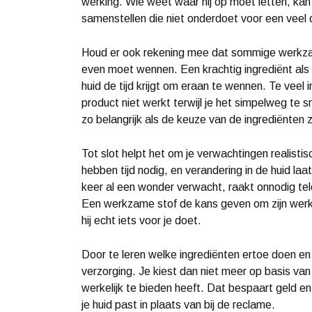
werking. Wie weet waar hij op moet letten, ka
samenstellen die niet onderdoet voor een veel d
Houd er ook rekening mee dat sommige werkzam
even moet wennen. Een krachtig ingrediënt als r
huid de tijd krijgt om eraan te wennen. Te veel 
product niet werkt terwijl je het simpelweg te s
zo belangrijk als de keuze van de ingrediënten z
Tot slot helpt het om je verwachtingen realist
hebben tijd nodig, en verandering in de huid la
keer al een wonder verwacht, raakt onnodig tel
Een werkzame stof de kans geven om zijn werk
hij echt iets voor je doet.
Door te leren welke ingrediënten ertoe doen en w
verzorging. Je kiest dan niet meer op basis va
werkelijk te bieden heeft. Dat bespaart geld en t
je huid past in plaats van bij de reclame.