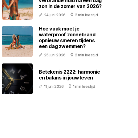
verbrande huid na een dag
zon in de zomer van 2026?
24 juni 2026
2 min leestijd
Hoe vaak moet je
waterproof zonnebrand
opnieuw smeren tijdens
een dag zwemmen?
25 juni 2026
2 min leestijd
Betekenis 2222: harmonie
en balans in jouw leven
11 juni 2026
1 min leestijd