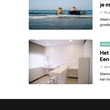
je 
16 j
Waaro
goede
Infor
Het 
Een 
24 
Wannee
kan he