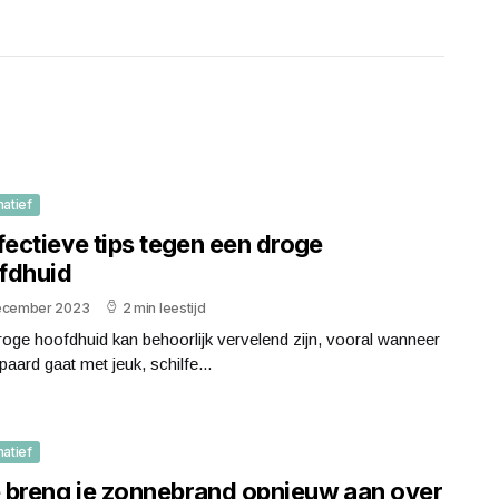
matief
fectieve tips tegen een droge
fdhuid
ecember 2023
2 min leestijd
oge hoofdhuid kan behoorlijk vervelend zijn, vooral wanneer
paard gaat met jeuk, schilfe...
matief
 breng je zonnebrand opnieuw aan over