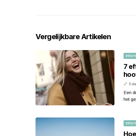
Vergelijkbare Artikelen
Infor
7 ef
hoo
5 d
Een dr
het ge
Infor
Hoe