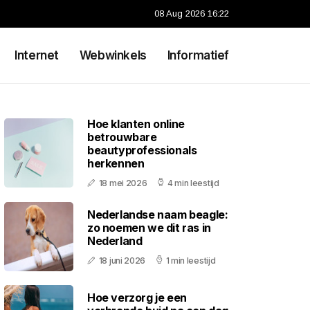
08 Aug 2026 16:22
Internet
Webwinkels
Informatief
Hoe klanten online
betrouwbare
beautyprofessionals
herkennen
18 mei 2026
4 min leestijd
Nederlandse naam beagle:
zo noemen we dit ras in
Nederland
18 juni 2026
1 min leestijd
Hoe verzorg je een