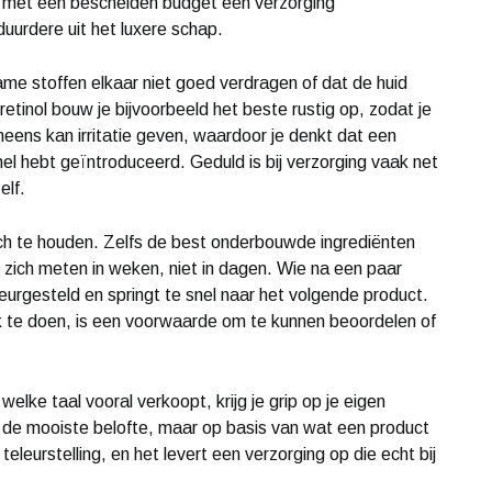
n met een bescheiden budget een verzorging
uurdere uit het luxere schap.
e stoffen elkaar niet goed verdragen of dat de huid
etinol bouw je bijvoorbeeld het beste rustig op, zodat je
ineens kan irritatie geven, waardoor je denkt dat een
nel hebt geïntroduceerd. Geduld is bij verzorging vaak net
elf.
isch te houden. Zelfs de best onderbouwde ingrediënten
at zich meten in weken, niet in dagen. Wie na een paar
eurgesteld en springt te snel naar het volgende product.
 te doen, is een voorwaarde om te kunnen beoordelen of
elke taal vooral verkoopt, krijg je grip op je eigen
n de mooiste belofte, maar op basis van wat een product
eleurstelling, en het levert een verzorging op die echt bij