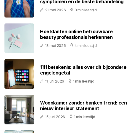
symptomen en de beste behandeling
21 mei 2026
3 min leestijd
Hoe klanten online betrouwbare
beautyprofessionals herkennen
18 mei 2026
4 min leestijd
1111 betekenis: alles over dit bijzondere
engelengetal
11 juni 2026
1 min leestijd
Woonkamer zonder banken trend: een
nieuw interieur statement
15 juni 2026
1 min leestijd