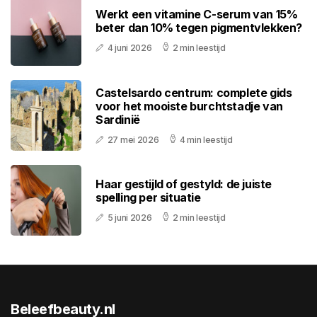
Werkt een vitamine C-serum van 15%
beter dan 10% tegen pigmentvlekken?
4 juni 2026
2 min leestijd
Castelsardo centrum: complete gids
voor het mooiste burchtstadje van
Sardinië
27 mei 2026
4 min leestijd
Haar gestijld of gestyld: de juiste
spelling per situatie
5 juni 2026
2 min leestijd
Beleefbeauty.nl