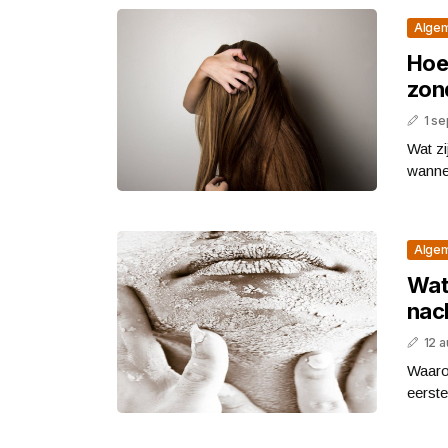
Alge
Hoe
zond
1 s
Wat z
wannee
Alge
Wat
nac
12 
Waaro
eerste