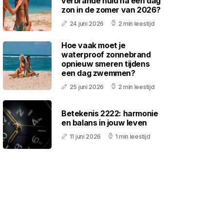
verbrande huid na een dag
zon in de zomer van 2026?
24 juni 2026
2 min leestijd
Hoe vaak moet je
waterproof zonnebrand
opnieuw smeren tijdens
een dag zwemmen?
25 juni 2026
2 min leestijd
Betekenis 2222: harmonie
en balans in jouw leven
11 juni 2026
1 min leestijd