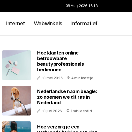
08 Aug 2026 16:18
Internet
Webwinkels
Informatief
Hoe klanten online
betrouwbare
beautyprofessionals
herkennen
18 mei 2026
4 min leestijd
Nederlandse naam beagle:
zo noemen we dit ras in
Nederland
18 juni 2026
1 min leestijd
Hoe verzorg je een