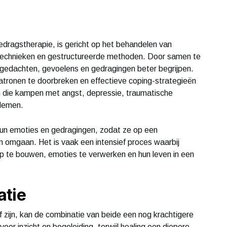
edragstherapie, is gericht op het behandelen van
technieken en gestructureerde methoden. Door samen te
edachten, gevoelens en gedragingen beter begrijpen.
atronen te doorbreken en effectieve coping-strategieën
en die kampen met angst, depressie, traumatische
blemen.
 hun emoties en gedragingen, zodat ze op een
 omgaan. Het is vaak een intensief proces waarbij
op te bouwen, emoties te verwerken en hun leven in een
atie
ef zijn, kan de combinatie van beide een nog krachtigere
oor inzicht en begeleiding, terwijl healing een diepere