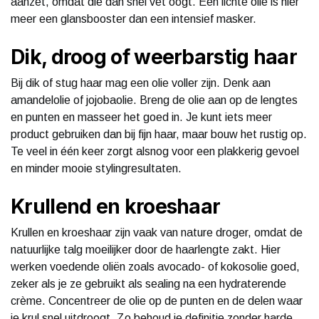
aanzet, omdat die dan snel vet oogt. Een lichte olie is hier
meer een glansbooster dan een intensief masker.
Dik, droog of weerbarstig haar
Bij dik of stug haar mag een olie voller zijn. Denk aan
amandelolie of jojobaolie. Breng de olie aan op de lengtes
en punten en masseer het goed in. Je kunt iets meer
product gebruiken dan bij fijn haar, maar bouw het rustig op.
Te veel in één keer zorgt alsnog voor een plakkerig gevoel
en minder mooie stylingresultaten.
Krullend en kroeshaar
Krullen en kroeshaar zijn vaak van nature droger, omdat de
natuurlijke talg moeilijker door de haarlengte zakt. Hier
werken voedende oliën zoals avocado- of kokosolie goed,
zeker als je ze gebruikt als sealing na een hydraterende
crème. Concentreer de olie op de punten en de delen waar
je krul snel uitdroogt. Zo behoud je definitie zonder harde