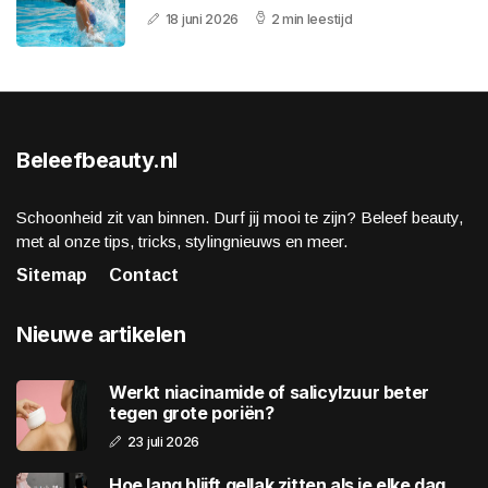
18 juni 2026
2 min leestijd
Beleefbeauty.nl
Schoonheid zit van binnen. Durf jij mooi te zijn? Beleef beauty,
met al onze tips, tricks, stylingnieuws en meer.
Sitemap
Contact
Nieuwe artikelen
Werkt niacinamide of salicylzuur beter
tegen grote poriën?
23 juli 2026
Hoe lang blijft gellak zitten als je elke dag