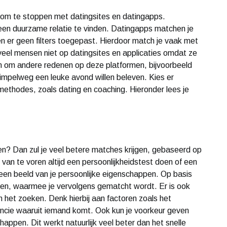
lim om te stoppen met datingsites en datingapps.
een duurzame relatie te vinden. Datingapps matchen je
n er geen filters toegepast. Hierdoor match je vaak met
 veel mensen niet op datingsites en applicaties omdat ze
ten om andere redenen op deze platformen, bijvoorbeeld
simpelweg een leuke avond willen beleven. Kies er
thodes, zoals dating en coaching. Hieronder lees je
en? Dan zul je veel betere matches krijgen, gebaseerd op
van te voren altijd een persoonlijkheidstest doen of een
 een beeld van je persoonlijke eigenschappen. Op basis
sen, waarmee je vervolgens gematcht wordt. Er is ook
het zoeken. Denk hierbij aan factoren zoals het
vincie waaruit iemand komt. Ook kun je voorkeur geven
ppen. Dit werkt natuurlijk veel beter dan het snelle