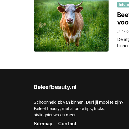
Infor
Bee
voor
17 
De afg
binnen
Beleefbeauty.nl
Schoonheid zit van binnen. Durf jij mooi te zijn?
Beleef beauty, met al onze tips, tricks,
stylingnieuws en meer.
Sitemap
Contact