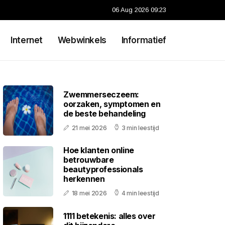
06 Aug 2026 09:23
Internet
Webwinkels
Informatief
Zwemmerseczeem:
oorzaken, symptomen en
de beste behandeling
21 mei 2026
3 min leestijd
Hoe klanten online
betrouwbare
beautyprofessionals
herkennen
18 mei 2026
4 min leestijd
1111 betekenis: alles over