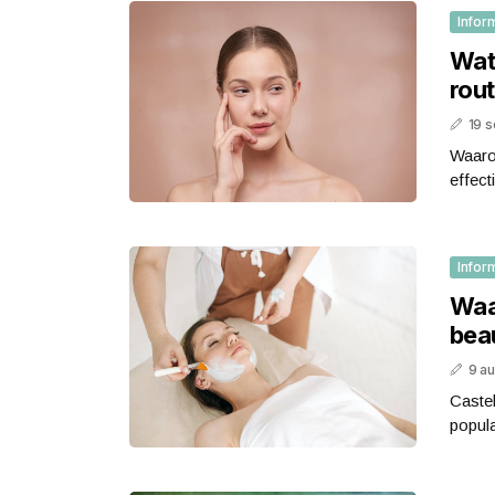
Infor
Wat 
rou
19 
Waarom
effect
Infor
Waa
bea
9 a
Castel
popula