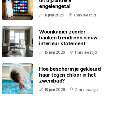
dit bijzondere
engelengetal
11 juni 2026
1 min leestijd
Woonkamer zonder
banken trend: een nieuw
interieur statement
15 juni 2026
1 min leestijd
Hoe bescherm je gekleurd
haar tegen chloor in het
zwembad?
18 juni 2026
2 min leestijd