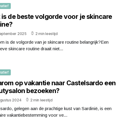
matief
is de beste volgorde voor je skincare
tine?
september 2025
2 min leestijd
 is de volgorde van je skincare routine belangrijk?Een
ieve skincare routine draait niet...
matief
rom op vakantie naar Castelsardo een
utysalon bezoeken?
ugustus 2024
2 min leestijd
sardo, gelegen aan de prachtige kust van Sardinië, is een
ire vakantiebestemming voor ve...